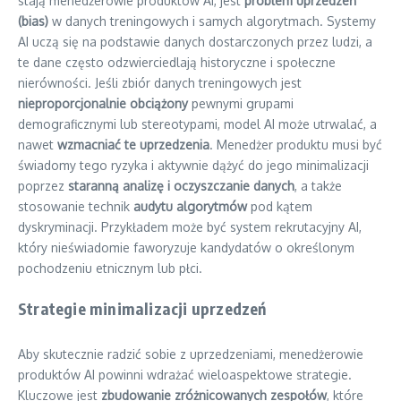
stają menedżerowie produktów AI, jest
problem uprzedzeń
(bias)
w danych treningowych i samych algorytmach. Systemy
AI uczą się na podstawie danych dostarczonych przez ludzi, a
te dane często odzwierciedlają historyczne i społeczne
nierówności. Jeśli zbiór danych treningowych jest
nieproporcjonalnie obciążony
pewnymi grupami
demograficznymi lub stereotypami, model AI może utrwalać, a
nawet
wzmacniać te uprzedzenia
. Menedżer produktu musi być
świadomy tego ryzyka i aktywnie dążyć do jego minimalizacji
poprzez
staranną analizę i oczyszczanie danych
, a także
stosowanie technik
audytu algorytmów
pod kątem
dyskryminacji. Przykładem może być system rekrutacyjny AI,
który nieświadomie faworyzuje kandydatów o określonym
pochodzeniu etnicznym lub płci.
Strategie minimalizacji uprzedzeń
Aby skutecznie radzić sobie z uprzedzeniami, menedżerowie
produktów AI powinni wdrażać wieloaspektowe strategie.
Kluczowe jest
zbudowanie zróżnicowanych zespołów
, które