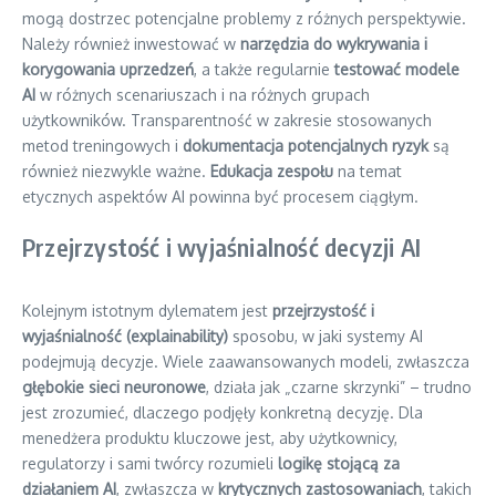
mogą dostrzec potencjalne problemy z różnych perspektywie.
Należy również inwestować w
narzędzia do wykrywania i
korygowania uprzedzeń
, a także regularnie
testować modele
AI
w różnych scenariuszach i na różnych grupach
użytkowników. Transparentność w zakresie stosowanych
metod treningowych i
dokumentacja potencjalnych ryzyk
są
również niezwykle ważne.
Edukacja zespołu
na temat
etycznych aspektów AI powinna być procesem ciągłym.
Przejrzystość i wyjaśnialność decyzji AI
Kolejnym istotnym dylematem jest
przejrzystość i
wyjaśnialność (explainability)
sposobu, w jaki systemy AI
podejmują decyzje. Wiele zaawansowanych modeli, zwłaszcza
głębokie sieci neuronowe
, działa jak „czarne skrzynki” – trudno
jest zrozumieć, dlaczego podjęły konkretną decyzję. Dla
menedżera produktu kluczowe jest, aby użytkownicy,
regulatorzy i sami twórcy rozumieli
logikę stojącą za
działaniem AI
, zwłaszcza w
krytycznych zastosowaniach
, takich