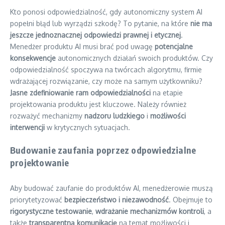
Kto ponosi odpowiedzialność, gdy autonomiczny system AI
popełni błąd lub wyrządzi szkodę? To pytanie, na które
nie ma
jeszcze jednoznacznej odpowiedzi prawnej i etycznej
.
Menedżer produktu AI musi brać pod uwagę
potencjalne
konsekwencje
autonomicznych działań swoich produktów. Czy
odpowiedzialność spoczywa na twórcach algorytmu, firmie
wdrażającej rozwiązanie, czy może na samym użytkowniku?
Jasne zdefiniowanie ram odpowiedzialności
na etapie
projektowania produktu jest kluczowe. Należy również
rozważyć mechanizmy
nadzoru ludzkiego
i
możliwości
interwencji
w krytycznych sytuacjach.
Budowanie zaufania poprzez odpowiedzialne
projektowanie
Aby budować zaufanie do produktów AI, menedżerowie muszą
priorytetyzować
bezpieczeństwo i niezawodność
. Obejmuje to
rigorystyczne testowanie
,
wdrażanie mechanizmów kontroli
, a
także
transparentną komunikację
na temat możliwości i