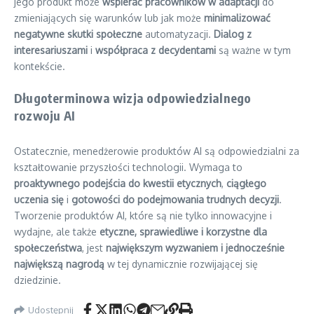
jego produkt może
wspierać pracowników w adaptacji
do
zmieniających się warunków lub jak może
minimalizować
negatywne skutki społeczne
automatyzacji.
Dialog z
interesariuszami
i
współpraca z decydentami
są ważne w tym
kontekście.
Długoterminowa wizja odpowiedzialnego
rozwoju AI
Ostatecznie, menedżerowie produktów AI są odpowiedzialni za
kształtowanie przyszłości technologii. Wymaga to
proaktywnego podejścia do kwestii etycznych
,
ciągłego
uczenia się
i
gotowości do podejmowania trudnych decyzji
.
Tworzenie produktów AI, które są nie tylko innowacyjne i
wydajne, ale także
etyczne, sprawiedliwe i korzystne dla
społeczeństwa
, jest
największym wyzwaniem i jednocześnie
największą nagrodą
w tej dynamicznie rozwijającej się
dziedzinie.
Udostępnij