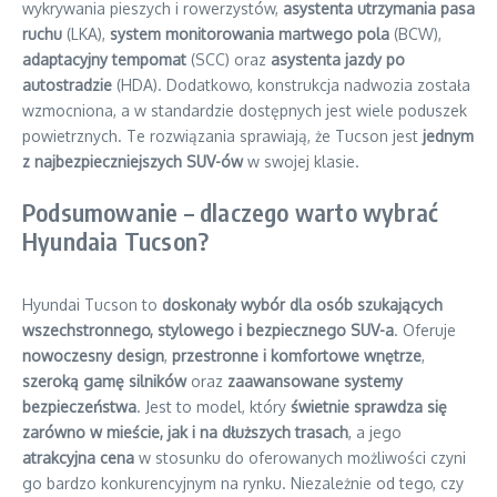
wykrywania pieszych i rowerzystów,
asystenta utrzymania pasa
ruchu
(LKA),
system monitorowania martwego pola
(BCW),
adaptacyjny tempomat
(SCC) oraz
asystenta jazdy po
autostradzie
(HDA). Dodatkowo, konstrukcja nadwozia została
wzmocniona, a w standardzie dostępnych jest wiele poduszek
powietrznych. Te rozwiązania sprawiają, że Tucson jest
jednym
z najbezpieczniejszych SUV-ów
w swojej klasie.
Podsumowanie – dlaczego warto wybrać
Hyundaia Tucson?
Hyundai Tucson to
doskonały wybór dla osób szukających
wszechstronnego, stylowego i bezpiecznego SUV-a
. Oferuje
nowoczesny design
,
przestronne i komfortowe wnętrze
,
szeroką gamę silników
oraz
zaawansowane systemy
bezpieczeństwa
. Jest to model, który
świetnie sprawdza się
zarówno w mieście, jak i na dłuższych trasach
, a jego
atrakcyjna cena
w stosunku do oferowanych możliwości czyni
go bardzo konkurencyjnym na rynku. Niezależnie od tego, czy