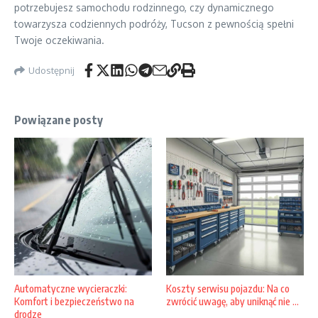
potrzebujesz samochodu rodzinnego, czy dynamicznego
towarzysza codziennych podróży, Tucson z pewnością spełni
Twoje oczekiwania.
Udostępnij
Powiązane posty
Automatyczne wycieraczki:
Koszty serwisu pojazdu: Na co
Komfort i bezpieczeństwo na
zwrócić uwagę, aby uniknąć nie ...
drodze