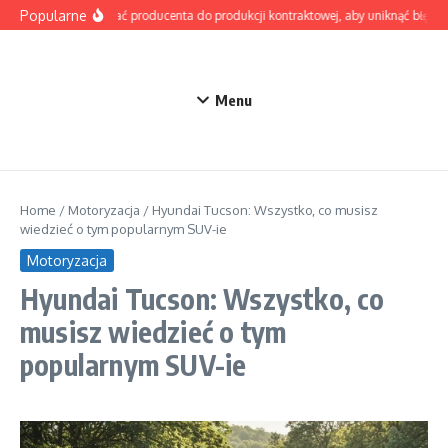
Przejdź do treści
Popularne
Jak wybrać producenta do produkcji kontraktowej, aby uniknąć błędów
Menu
Home
/
Motoryzacja
/
Hyundai Tucson: Wszystko, co musisz
wiedzieć o tym popularnym SUV-ie
Motoryzacja
Hyundai Tucson: Wszystko, co
musisz wiedzieć o tym
popularnym SUV-ie