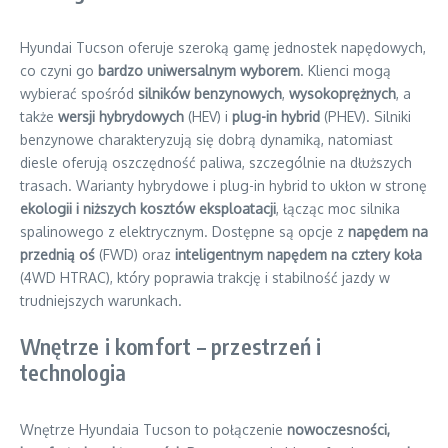
Hyundai Tucson oferuje szeroką gamę jednostek napędowych,
co czyni go
bardzo uniwersalnym wyborem
. Klienci mogą
wybierać spośród
silników benzynowych
,
wysokoprężnych
, a
także
wersji hybrydowych
(HEV) i
plug-in hybrid
(PHEV). Silniki
benzynowe charakteryzują się dobrą dynamiką, natomiast
diesle oferują oszczędność paliwa, szczególnie na dłuższych
trasach. Warianty hybrydowe i plug-in hybrid to ukłon w stronę
ekologii i niższych kosztów eksploatacji
, łącząc moc silnika
spalinowego z elektrycznym. Dostępne są opcje z
napędem na
przednią oś
(FWD) oraz
inteligentnym napędem na cztery koła
(4WD HTRAC), który poprawia trakcję i stabilność jazdy w
trudniejszych warunkach.
Wnętrze i komfort – przestrzeń i
technologia
Wnętrze Hyundaia Tucson to połączenie
nowoczesności,