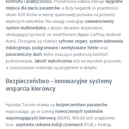
komfortu i praktyczności
. Przestronna kabina oferuje
wygodne
miejsca dla pięciu pasażerów
, a duży bagażnik (o pojemności
około 620 litrów w wersji spalinowej) pozwala na przewóz
większych ładunków. Na uwagę zasługuje
zaawansowany
system multimedialny
z dużym ekranem dotykowym,
obsługujący łączność ze smartfonami (Apple CarPlay, Android
Auto). Dostępne są również
cyfrowe zegary
,
system ładowania
indukcyjnego
,
podgrzewane i wentylowane fotele
oraz
panoramiczny dach
, które znacząco podnoszą komfort
podróżowania.
Jakość wykończenia
stoi na wysokim poziomie,
a zastosowane materiały są przyjemne w dotyku.
Bezpieczeństwo – innowacyjne systemy
wsparcia kierowcy
Hyundai Tucson stawia na
bezpieczeństwo pasażerów
,
wyposażając go w szereg
nowoczesnych systemów
wspomagających kierowcę
(ADAS). Wśród nich znajdziemy
m.in.
asystenta unikania kolizji czołowych
(FCA) z funkcją