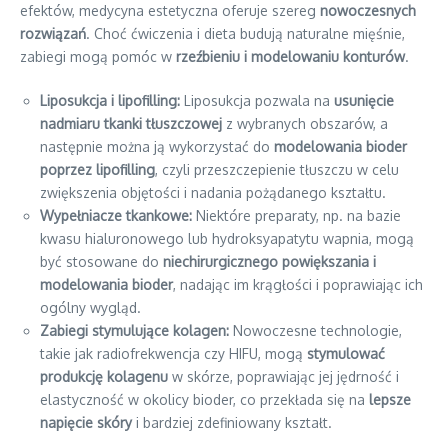
efektów, medycyna estetyczna oferuje szereg
nowoczesnych
rozwiązań
. Choć ćwiczenia i dieta budują naturalne mięśnie,
zabiegi mogą pomóc w
rzeźbieniu i modelowaniu konturów
.
Liposukcja i lipofilling:
Liposukcja pozwala na
usunięcie
nadmiaru tkanki tłuszczowej
z wybranych obszarów, a
następnie można ją wykorzystać do
modelowania bioder
poprzez lipofilling
, czyli przeszczepienie tłuszczu w celu
zwiększenia objętości i nadania pożądanego kształtu.
Wypełniacze tkankowe:
Niektóre preparaty, np. na bazie
kwasu hialuronowego lub hydroksyapatytu wapnia, mogą
być stosowane do
niechirurgicznego powiększania i
modelowania bioder
, nadając im krągłości i poprawiając ich
ogólny wygląd.
Zabiegi stymulujące kolagen:
Nowoczesne technologie,
takie jak radiofrekwencja czy HIFU, mogą
stymulować
produkcję kolagenu
w skórze, poprawiając jej jędrność i
elastyczność w okolicy bioder, co przekłada się na
lepsze
napięcie skóry
i bardziej zdefiniowany kształt.