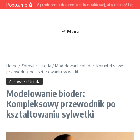
Przejdź do treści
Popularne
Jak wybrać producenta do produkcji kontraktowej, aby uniknąć błędów 
Menu
Home
/
Zdrowie i Uroda
/
Modelowanie bioder: Kompleksowy
przewodnik po kształtowaniu sylwetki
Zdrowie i Uroda
Modelowanie bioder:
Kompleksowy przewodnik po
kształtowaniu sylwetki