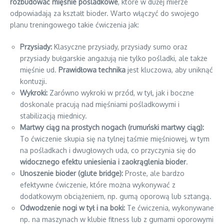
rozbudować mięśnie pośladkowe
, które w dużej mierze
odpowiadają za kształt bioder. Warto włączyć do swojego
planu treningowego takie ćwiczenia jak:
Przysiady:
Klasyczne przysiady, przysiady sumo oraz
przysiady bułgarskie angażują nie tylko pośladki, ale także
mięśnie ud.
Prawidłowa technika
jest kluczowa, aby uniknąć
kontuzji.
Wykroki:
Zarówno wykroki w przód, w tył, jak i boczne
doskonale pracują nad mięśniami pośladkowymi i
stabilizacją miednicy.
Martwy ciąg na prostych nogach (rumuński martwy ciąg):
To ćwiczenie skupia się na tylnej taśmie mięśniowej, w tym
na pośladkach i dwugłowych uda, co przyczynia się do
widocznego efektu uniesienia i zaokrąglenia bioder
.
Unoszenie bioder (glute bridge):
Proste, ale bardzo
efektywne ćwiczenie, które można wykonywać z
dodatkowym obciążeniem, np. gumą oporową lub sztangą.
Odwodzenie nogi w tył i na boki:
Te ćwiczenia, wykonywane
np. na maszynach w klubie fitness lub z gumami oporowymi