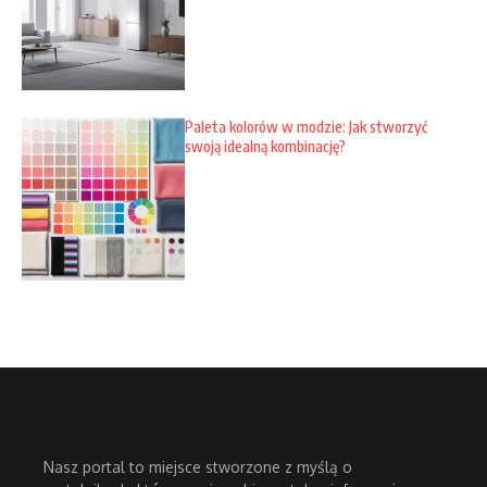
Paleta kolorów w modzie: Jak stworzyć
swoją idealną kombinację?
Nasz portal to miejsce stworzone z myślą o