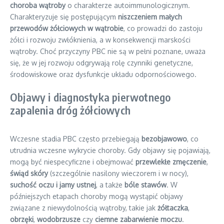
choroba wątroby
o charakterze autoimmunologicznym.
Charakteryzuje się postępującym
niszczeniem małych
przewodów żółciowych w wątrobie
, co prowadzi do zastoju
żółci i rozwoju zwłóknienia, a w konsekwencji marskości
wątroby. Choć przyczyny PBC nie są w pełni poznane, uważa
się, że w jej rozwoju odgrywają rolę czynniki genetyczne,
środowiskowe oraz dysfunkcje układu odpornościowego.
Objawy i diagnostyka pierwotnego
zapalenia dróg żółciowych
Wczesne stadia PBC często przebiegają
bezobjawowo
, co
utrudnia wczesne wykrycie choroby. Gdy objawy się pojawiają,
mogą być niespecyficzne i obejmować
przewlekłe zmęczenie
,
świąd skóry
(szczególnie nasilony wieczorem i w nocy),
suchość oczu i jamy ustnej
, a także
bóle stawów
. W
późniejszych etapach choroby mogą wystąpić objawy
związane z niewydolnością wątroby, takie jak
żółtaczka
,
obrzęki
,
wodobrzusze
czy
ciemne zabarwienie moczu
.