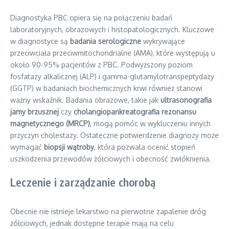
Diagnostyka PBC opiera się na połączeniu badań
laboratoryjnych, obrazowych i histopatologicznych. Kluczowe
w diagnostyce są
badania serologiczne
wykrywające
przeciwciała przeciwmitochondrialne (AMA), które występują u
około 90-95% pacjentów z PBC. Podwyższony poziom
fosfatazy alkalicznej (ALP) i gamma-glutamylotranspeptydazy
(GGTP) w badaniach biochemicznych krwi również stanowi
ważny wskaźnik. Badania obrazowe, takie jak
ultrasonografia
jamy brzusznej
czy
cholangiopankreatografia rezonansu
magnetycznego (MRCP)
, mogą pomóc w wykluczeniu innych
przyczyn cholestazy. Ostateczne potwierdzenie diagnozy może
wymagać
biopsji wątroby
, która pozwala ocenić stopień
uszkodzenia przewodów żółciowych i obecność zwłóknienia.
Leczenie i zarządzanie chorobą
Obecnie nie istnieje lekarstwo na pierwotne zapalenie dróg
żółciowych, jednak dostępne terapie mają na celu