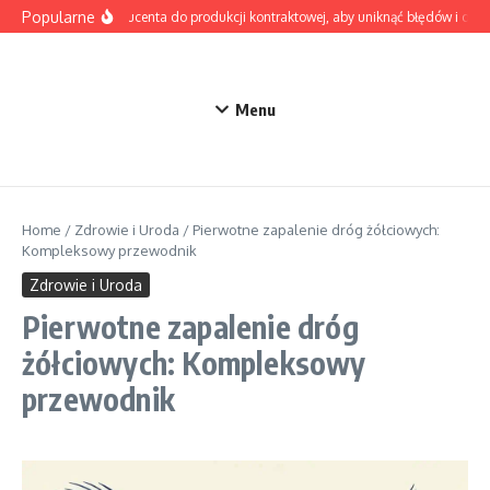
Przejdź do treści
Popularne
Jak wybrać producenta do produkcji kontraktowej, aby uniknąć błędów i opóź
Menu
Home
/
Zdrowie i Uroda
/
Pierwotne zapalenie dróg żółciowych:
Kompleksowy przewodnik
Zdrowie i Uroda
Pierwotne zapalenie dróg
żółciowych: Kompleksowy
przewodnik