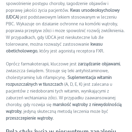
spowolnienie postępu choroby, łagodzenie objawów i
poprawę jakości życia pacjentów.
Kwas ursodeoksycholowy
(UDCA)
jest podstawowym lekiem stosowanym w leczeniu
PBC. Wykazuje on działanie ochronne na komórki wątroby,
poprawia przepływ żółci i może spowolnić rozwój zwłóknienia.
W przypadkach, gdy UDCA jest nieskuteczne lub źle
tolerowane, można rozważyć zastosowanie
kwasu
obeticholowego
, który jest agonistą receptora FXR.
Oprócz farmakoterapii, kluczowe jest
zarządzanie objawami
,
zwłaszcza świądem. Stosuje się leki antyhistaminowe,
cholestyraminę lub rifampicynę.
Suplementacja witamin
rozpuszczalnych w tłuszczach
(A, D, E, K) jest zalecana u
pacjentów z niedoborami tych witamin, wynikającymi z
zaburzeń wchłaniania żółci. W przypadku zaawansowanej
choroby, gdy rozwija się
marskość wątroby z niewydolnością
wątroby
, jedyną skuteczną metodą leczenia może być
przeszczepienie wątroby
.
Rola stylu życia w pierwotnym zapaleniu