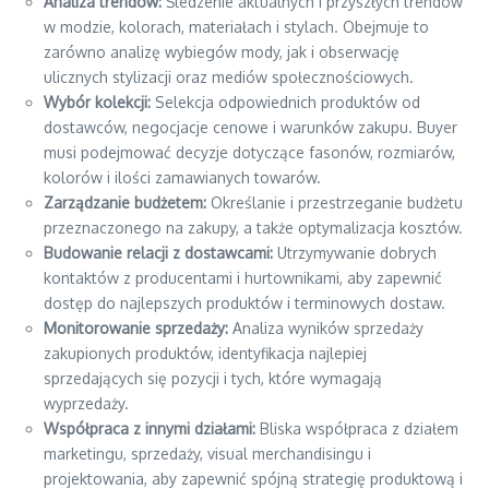
Analiza trendów:
Śledzenie aktualnych i przyszłych trendów
w modzie, kolorach, materiałach i stylach. Obejmuje to
zarówno analizę wybiegów mody, jak i obserwację
ulicznych stylizacji oraz mediów społecznościowych.
Wybór kolekcji:
Selekcja odpowiednich produktów od
dostawców, negocjacje cenowe i warunków zakupu. Buyer
musi podejmować decyzje dotyczące fasonów, rozmiarów,
kolorów i ilości zamawianych towarów.
Zarządzanie budżetem:
Określanie i przestrzeganie budżetu
przeznaczonego na zakupy, a także optymalizacja kosztów.
Budowanie relacji z dostawcami:
Utrzymywanie dobrych
kontaktów z producentami i hurtownikami, aby zapewnić
dostęp do najlepszych produktów i terminowych dostaw.
Monitorowanie sprzedaży:
Analiza wyników sprzedaży
zakupionych produktów, identyfikacja najlepiej
sprzedających się pozycji i tych, które wymagają
wyprzedaży.
Współpraca z innymi działami:
Bliska współpraca z działem
marketingu, sprzedaży, visual merchandisingu i
projektowania, aby zapewnić spójną strategię produktową i