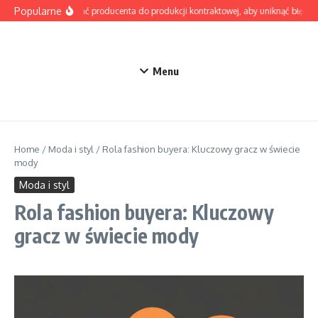
Przejdź do treści
Popularne
Jak wybrać producenta do produkcji kontraktowej, aby uniknąć błędów 
Menu
Home
/
Moda i styl
/
Rola fashion buyera: Kluczowy gracz w świecie
mody
Moda i styl
Rola fashion buyera: Kluczowy
gracz w świecie mody