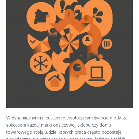
W dynamicznym i nieustannie ewoluującym świecie mody, za
sukcesem każdej marki odzieżowej, sklepu czy domu
towarowego stoją ludzie, których praca często pozostaje