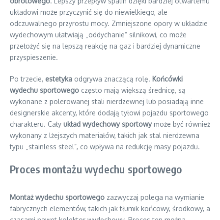
obrotowego
. Lepszy przepływ spalin dzięki bardziej otwartemu
układowi może przyczynić się do niewielkiego, ale
odczuwalnego przyrostu mocy. Zmniejszone opory w układzie
wydechowym ułatwiają „oddychanie” silnikowi, co może
przełożyć się na lepszą reakcję na gaz i bardziej dynamiczne
przyspieszenie.
Po trzecie,
estetyka
odgrywa znaczącą rolę.
Końcówki
wydechu sportowego
często mają większą średnicę, są
wykonane z polerowanej stali nierdzewnej lub posiadają inne
designerskie akcenty, które dodają tyłowi pojazdu sportowego
charakteru. Cały
układ wydechowy sportowy
może być również
wykonany z lżejszych materiałów, takich jak stal nierdzewna
typu „stainless steel”, co wpływa na redukcję masy pojazdu.
Proces montażu wydechu sportowego
Montaż wydechu sportowego
zazwyczaj polega na wymianie
fabrycznych elementów, takich jak tłumik końcowy, środkowy, a
czasami nawet kolektor wydechowy. Proces ten można