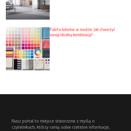
Paleta kolorów w modzie: Jak stworzyć
swoją idealną kombinację?
Nasz portal to miejsce stworzone z myślą o
czytelnikach, którzy cenią sobie rzetelne informacje,