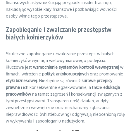
finansowych aktywnie ścigają przypadki insider tradingu,
nakładając wysokie kary finansowe i pozbawiając wolności
osoby winne tego przestępstwa.
Zapobieganie i zwalczanie przestępstw
białych kołnierzyków
Skuteczne zapobieganie i zwalczanie przestępstw białych
kołnierzyków wymaga wielowymiarowego podejścia.
Kluczowe jest
wzmocnienie systemów kontroli wewnętrznej
w
firmach, wdrożenie
polityk antykorupcyjnych
oraz promowanie
etyki biznesowej
. Niezbędne są również
surowe przepisy
prawne
i ich konsekwentne egzekwowanie, a także
edukacja
pracowników
na temat zagrożeń i konsekwencji związanych z
tymi przestępstwami. Transparentność działań, audyty
zewnętrzne i wewnętrzne oraz mechanizmy zgłaszania
nieprawidłowości (whistleblowing) odgrywają nieocenioną rolę
w wykrywaniu i zapobieganiu nadużyciom.