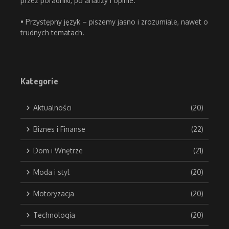
przez poradniki, po analizy i opinie.
• Przystępny język – piszemy jasno i zrozumiale, nawet o
trudnych tematach.
Kategorie
Aktualności
(20)
Biznes i Finanse
(22)
Dom i Wnętrze
(21)
Moda i styl
(20)
Motoryzacja
(20)
Technologia
(20)