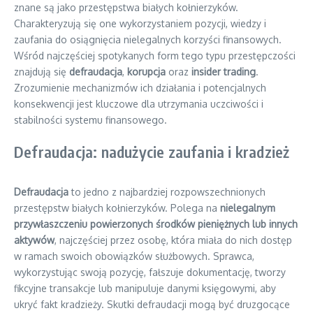
znane są jako przestępstwa białych kołnierzyków.
Charakteryzują się one wykorzystaniem pozycji, wiedzy i
zaufania do osiągnięcia nielegalnych korzyści finansowych.
Wśród najczęściej spotykanych form tego typu przestępczości
znajdują się
defraudacja
,
korupcja
oraz
insider trading
.
Zrozumienie mechanizmów ich działania i potencjalnych
konsekwencji jest kluczowe dla utrzymania uczciwości i
stabilności systemu finansowego.
Defraudacja: nadużycie zaufania i kradzież
Defraudacja
to jedno z najbardziej rozpowszechnionych
przestępstw białych kołnierzyków. Polega na
nielegalnym
przywłaszczeniu powierzonych środków pieniężnych lub innych
aktywów
, najczęściej przez osobę, która miała do nich dostęp
w ramach swoich obowiązków służbowych. Sprawca,
wykorzystując swoją pozycję, fałszuje dokumentację, tworzy
fikcyjne transakcje lub manipuluje danymi księgowymi, aby
ukryć fakt kradzieży. Skutki defraudacji mogą być druzgocące