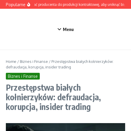
Przejdź do treści
Popularne
Jak wybrać producenta do produkcji kontraktowej, aby uniknąć błędów
Menu
Home
/
Biznes i Finanse
/
Przestępstwa białych kołnierzyków:
defraudacja, korupcja, insider trading
Biznes i Finanse
Przestępstwa białych
kołnierzyków: defraudacja,
korupcja, insider trading