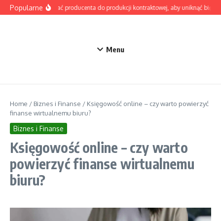
Przejdź do treści
Popularne
Jak wybrać producenta do produkcji kontraktowej, aby uniknąć błędów
Menu
Home
/
Biznes i Finanse
/
Księgowość online – czy warto powierzyć
finanse wirtualnemu biuru?
Biznes i Finanse
Księgowość online – czy warto
powierzyć finanse wirtualnemu
biuru?