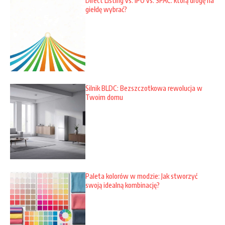
Direct Listing vs. IPO vs. SPAC: którą drogę na
giełdę wybrać?
Silnik BLDC: Bezszczotkowa rewolucja w
Twoim domu
Paleta kolorów w modzie: Jak stworzyć
swoją idealną kombinację?