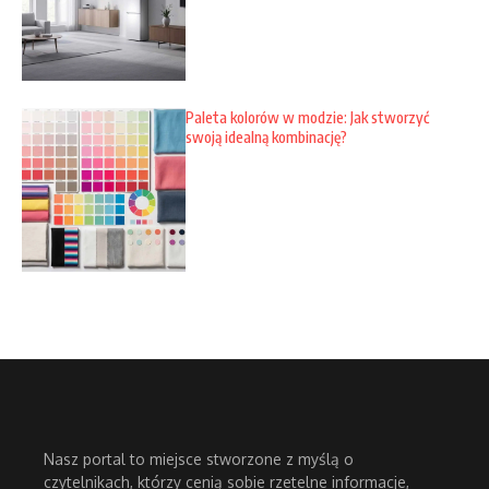
Paleta kolorów w modzie: Jak stworzyć
swoją idealną kombinację?
Nasz portal to miejsce stworzone z myślą o
czytelnikach, którzy cenią sobie rzetelne informacje,