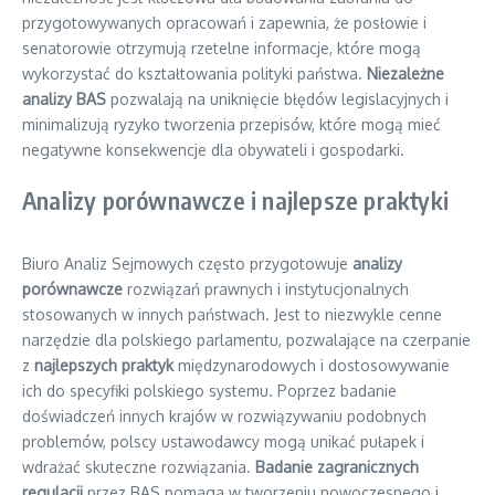
przygotowywanych opracowań i zapewnia, że posłowie i
senatorowie otrzymują rzetelne informacje, które mogą
wykorzystać do kształtowania polityki państwa.
Niezależne
analizy BAS
pozwalają na uniknięcie błędów legislacyjnych i
minimalizują ryzyko tworzenia przepisów, które mogą mieć
negatywne konsekwencje dla obywateli i gospodarki.
Analizy porównawcze i najlepsze praktyki
Biuro Analiz Sejmowych często przygotowuje
analizy
porównawcze
rozwiązań prawnych i instytucjonalnych
stosowanych w innych państwach. Jest to niezwykle cenne
narzędzie dla polskiego parlamentu, pozwalające na czerpanie
z
najlepszych praktyk
międzynarodowych i dostosowywanie
ich do specyfiki polskiego systemu. Poprzez badanie
doświadczeń innych krajów w rozwiązywaniu podobnych
problemów, polscy ustawodawcy mogą unikać pułapek i
wdrażać skuteczne rozwiązania.
Badanie zagranicznych
regulacji
przez BAS pomaga w tworzeniu nowoczesnego i