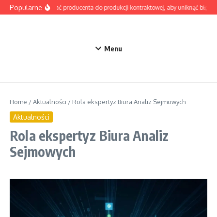
Przejdź do treści
Popularne
Jak wybrać producenta do produkcji kontraktowej, aby uniknąć błędów 
Menu
Home
/
Aktualności
/
Rola ekspertyz Biura Analiz Sejmowych
Aktualności
Rola ekspertyz Biura Analiz
Sejmowych