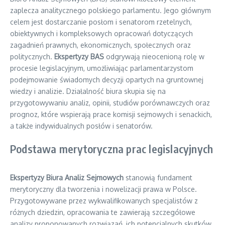
zaplecza analitycznego polskiego parlamentu. Jego głównym
celem jest dostarczanie posłom i senatorom rzetelnych,
obiektywnych i kompleksowych opracowań dotyczących
zagadnień prawnych, ekonomicznych, społecznych oraz
politycznych.
Ekspertyzy BAS
odgrywają nieocenioną rolę w
procesie legislacyjnym, umożliwiając parlamentarzystom
podejmowanie świadomych decyzji opartych na gruntownej
wiedzy i analizie. Działalność biura skupia się na
przygotowywaniu analiz, opinii, studiów porównawczych oraz
prognoz, które wspierają prace komisji sejmowych i senackich,
a także indywidualnych posłów i senatorów.
Podstawa merytoryczna prac legislacyjnych
Ekspertyzy Biura Analiz Sejmowych
stanowią fundament
merytoryczny dla tworzenia i nowelizacji prawa w Polsce.
Przygotowywane przez wykwalifikowanych specjalistów z
różnych dziedzin, opracowania te zawierają szczegółowe
analizy proponowanych rozwiązań, ich potencjalnych skutków