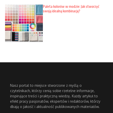
Paleta kolorów w modzie: Jak stworzyć
swoją idealną kombinację?
Nasz portal to miejsce stworzone z myślą o
czytelnikach, którzy cenią sobie rzetelne informacje,
inspirujące treści i praktyczną wiedzę. Każdy artykuł to
efekt pracy pasjonatów, ekspertów i redaktorów, którzy
dbają o jakość i aktualność publikowanych materiałów.