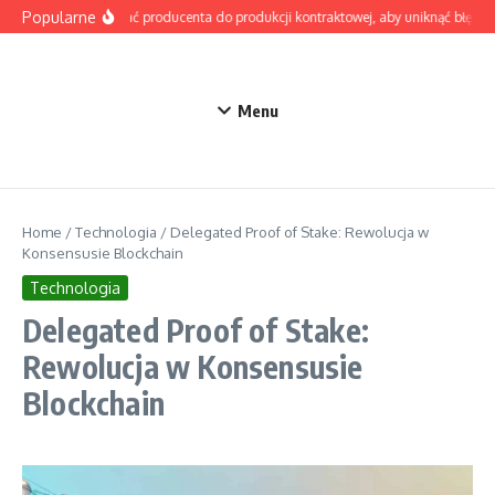
Przejdź do treści
Popularne
Jak wybrać producenta do produkcji kontraktowej, aby uniknąć błędów 
Menu
Home
/
Technologia
/
Delegated Proof of Stake: Rewolucja w
Konsensusie Blockchain
Technologia
Delegated Proof of Stake:
Rewolucja w Konsensusie
Blockchain