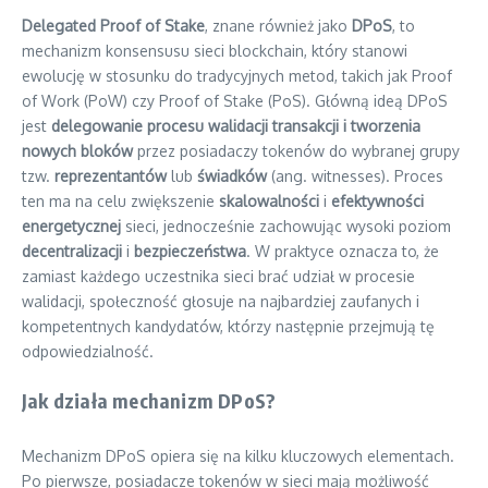
Delegated Proof of Stake
, znane również jako
DPoS
, to
mechanizm konsensusu sieci blockchain, który stanowi
ewolucję w stosunku do tradycyjnych metod, takich jak Proof
of Work (PoW) czy Proof of Stake (PoS). Główną ideą DPoS
jest
delegowanie procesu walidacji transakcji i tworzenia
nowych bloków
przez posiadaczy tokenów do wybranej grupy
tzw.
reprezentantów
lub
świadków
(ang. witnesses). Proces
ten ma na celu zwiększenie
skalowalności
i
efektywności
energetycznej
sieci, jednocześnie zachowując wysoki poziom
decentralizacji
i
bezpieczeństwa
. W praktyce oznacza to, że
zamiast każdego uczestnika sieci brać udział w procesie
walidacji, społeczność głosuje na najbardziej zaufanych i
kompetentnych kandydatów, którzy następnie przejmują tę
odpowiedzialność.
Jak działa mechanizm DPoS?
Mechanizm DPoS opiera się na kilku kluczowych elementach.
Po pierwsze, posiadacze tokenów w sieci mają możliwość