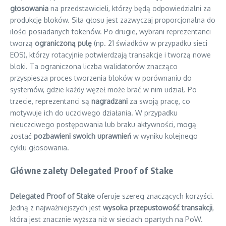
głosowania
na przedstawicieli, którzy będą odpowiedzialni za
produkcję bloków. Siła głosu jest zazwyczaj proporcjonalna do
ilości posiadanych tokenów. Po drugie, wybrani reprezentanci
tworzą
ograniczoną pulę
(np. 21 świadków w przypadku sieci
EOS), którzy rotacyjnie potwierdzają transakcje i tworzą nowe
bloki. Ta ograniczona liczba walidatorów znacząco
przyspiesza proces tworzenia bloków w porównaniu do
systemów, gdzie każdy węzeł może brać w nim udział. Po
trzecie, reprezentanci są
nagradzani
za swoją pracę, co
motywuje ich do uczciwego działania. W przypadku
nieuczciwego postępowania lub braku aktywności, mogą
zostać
pozbawieni swoich uprawnień
w wyniku kolejnego
cyklu głosowania.
Główne zalety Delegated Proof of Stake
Delegated Proof of Stake
oferuje szereg znaczących korzyści.
Jedną z najważniejszych jest
wysoka przepustowość transakcji
,
która jest znacznie wyższa niż w sieciach opartych na PoW.