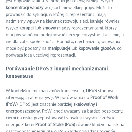
jest odpowiedzialna za produkcję bloków, istnieje ryzyko
koncentracji władzy
w rękach niewielkiej grupy. Może to
prowadzić do sytuacji, w której ci reprezentanci mają
nadmierny wpływ na kierunek rozwoju sieci. Istnieje również
ryzyko
korupcji
lub
zmowy
między reprezentantami, którzy
mogliby wspólnie podejmować decyzje korzystne dla siebie, a
nie dla całej społeczności. Ponadto, mechanizm głosowania
może być podatny na
manipulacje
lub
kupowanie głosów
, co
podważa ideę uczciwej reprezentacji.
Porównanie DPoS z innymi mechanizmami
konsensusu
W kontekście mechanizmów konsensusu,
DPoS
stanowi
interesującą alternatywę. W porównaniu do
Proof of Work
(PoW)
, DPoS jest znacznie bardziej
skalowalny
i
energooszczędny
. PoW, choć uważany za bardzo bezpieczny,
cierpi na niską przepustowość transakcji i wysokie zużycie
energii. Z kolei
Proof of Stake (PoS)
również kładzie nacisk na
oszczędność energii, ale w PoS każdy posiadacz tokenów