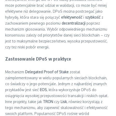
może potencjalnie brać udział w walidacji, co może być mniej
efektywne niż delegowanie. DPoS można postrzegać jako
hybrydę, która stara się połączyć
efektywność
i
szybkość
z
zachowaniem pewnego poziomu
decentralizacji
poprzez
mechanizm głosowania. Wybór odpowiedniego mechanizmu
konsensusu zależy od priorytetów danej sieci blockchain – czy
jest to maksymalne bezpieczeństwo, wysoka przepustowość,
czy też niski pobór energii.
Zastosowanie DPoS w praktyce
Mechanizm
Delegated Proof of Stake
został
zaimplementowany w wielu popularnych sieciach blockchain,
co świadczy o jego potencjale. Jednym z najbardziej znanych
przykładów jest sieć
EOS
, która wykorzystuje DPoS do
osiągnięcia wysokiej przepustowości transakcji i niskich opłat.
Inne projekty, takie jak
TRON
czy
Lisk
, również korzystają z
tego mechanizmu, aby zapewnić skalowalność i efektywność
swoich platform. Popularność DPoS rośnie wśród