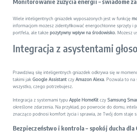
Monitorowanie zużycia energii – świadome z
Wiele inteligentnych gniazdek wyposażonych jest w funkcję
mo
informacjom możesz zidentyfikować energochłonne sprzęty i po
portfela, ale także
pozytywny wpływ na środowisko
. Możesz u
Integracja z asystentami gło
Prawdziwą siłę inteligentnych gniazdek odkrywa się w momenc
takimi jak
Google Assistant
czy
Amazon Alexa
. Pozwala to na
wszystko, czego potrzebujesz.
Integracja z systemami typu
Apple HomeKit
czy
Samsung Smar
określone zdarzenia. Na przykład, po powrocie do domu, inte
znacząco podnosi komfort życia i sprawia, że Twój dom staje 
Bezpieczeństwo i kontrola – spokój ducha dla 