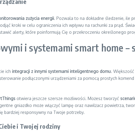
arządzanie
nitorowania zużycia energii
. Pozwala to na dokładne śledzenie, ile 
djąć kroki w celu ograniczenia ich wpływu na rachunki za prąd. Świ
stawić alerty, które poinformują Cię o przekroczeniu określonego pro
sowymi i systemami smart home – 
ie ich
integracji z innymi systemami inteligentnego domu
. Większość
 sterowanie podłączonymi urządzeniami za pomocą prostych komend 
tThings
otwiera jeszcze szersze możliwości. Możesz tworzyć
scenari
ligentne gniazdko może włączyć lampę oraz nawilżacz powietrza, two
się bardziej responsywny na Twoje potrzeby.
Ciebie i Twojej rodziny