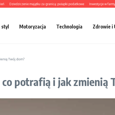
Dziedziczenie majątku za granicą: pułapki podatkowe
Inwestycje w farmy wiatro
 styl
Motoryzacja
Technologia
Zdrowie i
zmienią Twój dom?
 co potrafią i jak zmieni