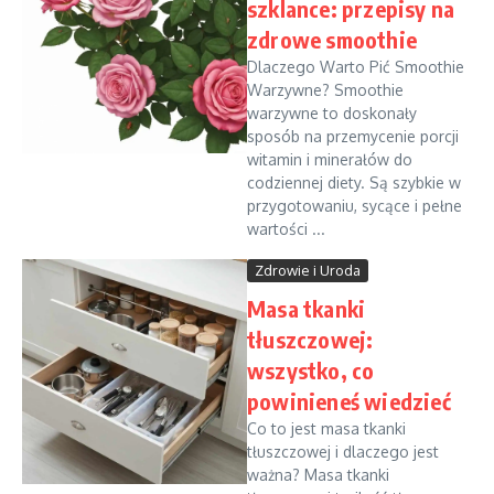
szklance: przepisy na
zdrowe smoothie
Dlaczego Warto Pić Smoothie
Warzywne? Smoothie
warzywne to doskonały
sposób na przemycenie porcji
witamin i minerałów do
codziennej diety. Są szybkie w
przygotowaniu, sycące i pełne
wartości ...
Zdrowie i Uroda
Masa tkanki
tłuszczowej:
wszystko, co
powinieneś wiedzieć
Co to jest masa tkanki
tłuszczowej i dlaczego jest
ważna? Masa tkanki