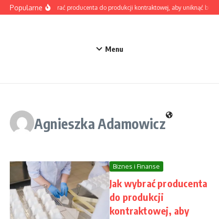
Przejdź do treści
Popularne
Jak wybrać producenta do produkcji kontraktowej, aby uniknąć błędó
Menu
Agnieszka Adamowicz
Biznes i Finanse
Jak wybrać producenta
do produkcji
kontraktowej, aby