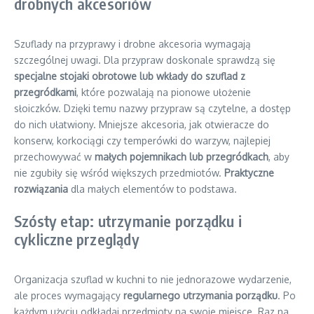
drobnych akcesoriów
Szuflady na przyprawy i drobne akcesoria wymagają
szczególnej uwagi. Dla przypraw doskonale sprawdzą się
specjalne stojaki obrotowe lub wkłady do szuflad z
przegródkami
, które pozwalają na pionowe ułożenie
słoiczków. Dzięki temu nazwy przypraw są czytelne, a dostęp
do nich ułatwiony. Mniejsze akcesoria, jak otwieracze do
konserw, korkociągi czy temperówki do warzyw, najlepiej
przechowywać w
małych pojemnikach lub przegródkach
, aby
nie zgubiły się wśród większych przedmiotów.
Praktyczne
rozwiązania
dla małych elementów to podstawa.
Szósty etap: utrzymanie porządku i
cykliczne przeglądy
Organizacja szuflad w kuchni to nie jednorazowe wydarzenie,
ale proces wymagający
regularnego utrzymania porządku
. Po
każdym użyciu odkładaj przedmioty na swoje miejsce. Raz na