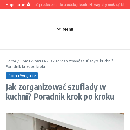
Przejdź do treści
Popularne
Jak wybrać producenta do produkcji kontraktowej, aby uniknąć błędów
Menu
Home
/
Dom i Wnętrze
/
Jak zorganizować szuflady w kuchni?
Poradnik krok po kroku
Dom i Wnętrze
Jak zorganizować szuflady w
kuchni? Poradnik krok po kroku