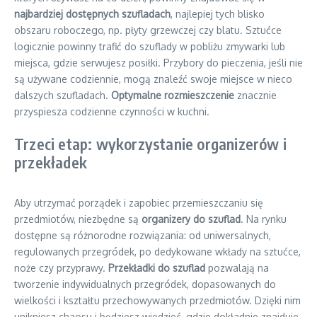
najbardziej dostępnych szufladach
, najlepiej tych blisko
obszaru roboczego, np. płyty grzewczej czy blatu. Sztućce
logicznie powinny trafić do szuflady w pobliżu zmywarki lub
miejsca, gdzie serwujesz posiłki. Przybory do pieczenia, jeśli nie
są używane codziennie, mogą znaleźć swoje miejsce w nieco
dalszych szufladach.
Optymalne rozmieszczenie
znacznie
przyspiesza codzienne czynności w kuchni.
Trzeci etap: wykorzystanie organizerów i
przekładek
Aby utrzymać porządek i zapobiec przemieszczaniu się
przedmiotów, niezbędne są
organizery do szuflad
. Na rynku
dostępne są różnorodne rozwiązania: od uniwersalnych,
regulowanych przegródek, po dedykowane wkłady na sztućce,
noże czy przyprawy.
Przekładki do szuflad
pozwalają na
tworzenie indywidualnych przegródek, dopasowanych do
wielkości i kształtu przechowywanych przedmiotów. Dzięki nim
unikniesz chaosu i będziesz wiedzieć, gdzie dokładnie znajduje