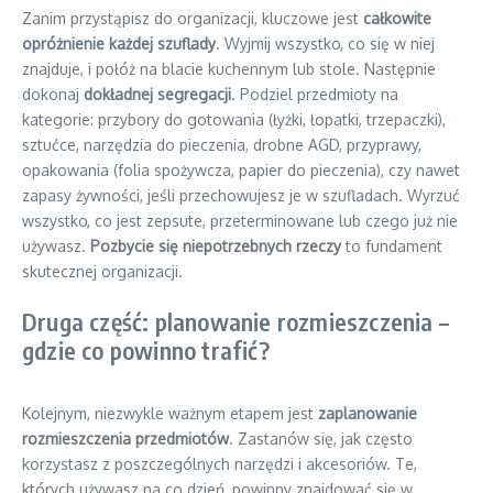
Zanim przystąpisz do organizacji, kluczowe jest
całkowite
opróżnienie każdej szuflady
. Wyjmij wszystko, co się w niej
znajduje, i połóż na blacie kuchennym lub stole. Następnie
dokonaj
dokładnej segregacji
. Podziel przedmioty na
kategorie: przybory do gotowania (łyżki, łopatki, trzepaczki),
sztućce, narzędzia do pieczenia, drobne AGD, przyprawy,
opakowania (folia spożywcza, papier do pieczenia), czy nawet
zapasy żywności, jeśli przechowujesz je w szufladach. Wyrzuć
wszystko, co jest zepsute, przeterminowane lub czego już nie
używasz.
Pozbycie się niepotrzebnych rzeczy
to fundament
skutecznej organizacji.
Druga część: planowanie rozmieszczenia –
gdzie co powinno trafić?
Kolejnym, niezwykle ważnym etapem jest
zaplanowanie
rozmieszczenia przedmiotów
. Zastanów się, jak często
korzystasz z poszczególnych narzędzi i akcesoriów. Te,
których używasz na co dzień, powinny znajdować się w