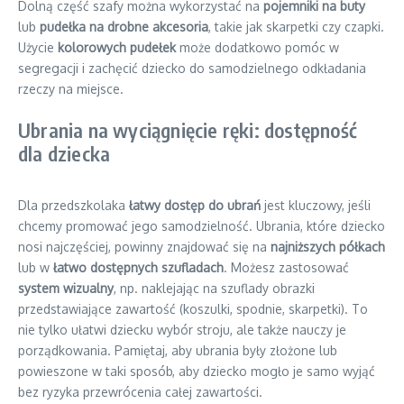
Dolną część szafy można wykorzystać na
pojemniki na buty
lub
pudełka na drobne akcesoria
, takie jak skarpetki czy czapki.
Użycie
kolorowych pudełek
może dodatkowo pomóc w
segregacji i zachęcić dziecko do samodzielnego odkładania
rzeczy na miejsce.
Ubrania na wyciągnięcie ręki: dostępność
dla dziecka
Dla przedszkolaka
łatwy dostęp do ubrań
jest kluczowy, jeśli
chcemy promować jego samodzielność. Ubrania, które dziecko
nosi najczęściej, powinny znajdować się na
najniższych półkach
lub w
łatwo dostępnych szufladach
. Możesz zastosować
system wizualny
, np. naklejając na szuflady obrazki
przedstawiające zawartość (koszulki, spodnie, skarpetki). To
nie tylko ułatwi dziecku wybór stroju, ale także nauczy je
porządkowania. Pamiętaj, aby ubrania były złożone lub
powieszone w taki sposób, aby dziecko mogło je samo wyjąć
bez ryzyka przewrócenia całej zawartości.