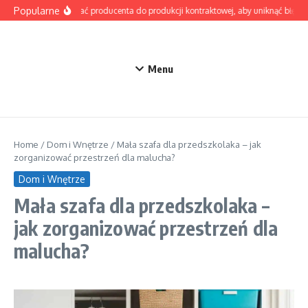
Przejdź do treści
Popularne
Jak wybrać producenta do produkcji kontraktowej, aby uniknąć błędów
Menu
Home
/
Dom i Wnętrze
/
Mała szafa dla przedszkolaka – jak
zorganizować przestrzeń dla malucha?
Dom i Wnętrze
Mała szafa dla przedszkolaka –
jak zorganizować przestrzeń dla
malucha?