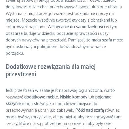
świetną zabawą i lekcją odpowiedzialności. Pozwól dziecku
decydować, gdzie chce przechowywać swoje ulubione ubrania.
Wytłumacz mu, dlaczego ważne jest odkładanie rzeczy na
miejsce. Możecie wspólnie tworzyć etykiety z obrazkami lub
kolorowymi napisami.
Zachęcanie do samodzielności
w tym
obszarze buduje w dziecku poczucie sprawczości i uczy
dobrych nawyków na przyszłość. Pamiętaj, że
mała szafa
może
być doskonałym poligonem doświadczalnym w nauce
porządku.
Dodatkowe rozwiązania dla małej
przestrzeni
Jeśli przestrzeń w szafie jest naprawdę ograniczona, warto
rozważyć
dodatkowe meble
.
Niskie komody
lub
pojemne
skrzynie
mogą służyć jako dodatkowe miejsce do
przechowywania ubrań lub zabawek.
Półki nad szafą
również
mogą być wykorzystane, ale pamiętaj, aby przechowywać tam
rzeczy, które nie są potrzebne na co dzień, i aby były one