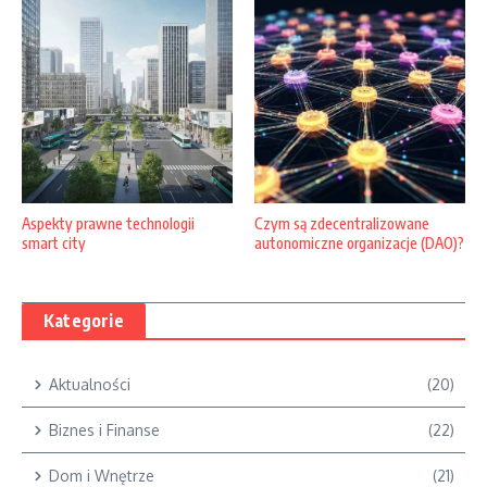
Aspekty prawne technologii
Czym są zdecentralizowane
smart city
autonomiczne organizacje (DAO)?
Kategorie
Aktualności
(20)
Biznes i Finanse
(22)
Dom i Wnętrze
(21)