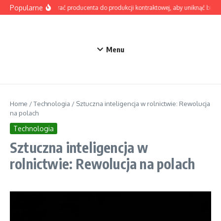
Przejdź do treści
Popularne
Jak wybrać producenta do produkcji kontraktowej, aby uniknąć błędó
Menu
Home
/
Technologia
/
Sztuczna inteligencja w rolnictwie: Rewolucja
na polach
Technologia
Sztuczna inteligencja w
rolnictwie: Rewolucja na polach