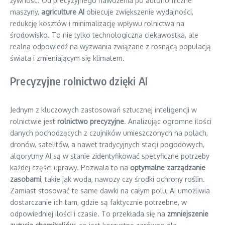
żywność. Od precyzyjnego nawożenia po autonomiczne
maszyny,
agriculture AI
obiecuje zwiększenie wydajności,
redukcję kosztów i minimalizację wpływu rolnictwa na
środowisko. To nie tylko technologiczna ciekawostka, ale
realna odpowiedź na wyzwania związane z rosnącą populacją
świata i zmieniającym się klimatem.
Precyzyjne rolnictwo dzięki AI
Jednym z kluczowych zastosowań sztucznej inteligencji w
rolnictwie jest
rolnictwo precyzyjne
. Analizując ogromne ilości
danych pochodzących z czujników umieszczonych na polach,
dronów, satelitów, a nawet tradycyjnych stacji pogodowych,
algorytmy AI są w stanie zidentyfikować specyficzne potrzeby
każdej części uprawy. Pozwala to na
optymalne zarządzanie
zasobami
, takie jak woda, nawozy czy środki ochrony roślin.
Zamiast stosować te same dawki na całym polu, AI umożliwia
dostarczanie ich tam, gdzie są faktycznie potrzebne, w
odpowiedniej ilości i czasie. To przekłada się na
zmniejszenie