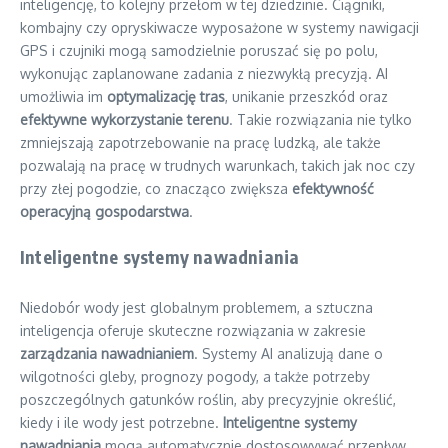
inteligencję, to kolejny przełom w tej dziedzinie. Ciągniki,
kombajny czy opryskiwacze wyposażone w systemy nawigacji
GPS i czujniki mogą samodzielnie poruszać się po polu,
wykonując zaplanowane zadania z niezwykłą precyzją. AI
umożliwia im
optymalizację tras
, unikanie przeszkód oraz
efektywne wykorzystanie terenu
. Takie rozwiązania nie tylko
zmniejszają zapotrzebowanie na pracę ludzką, ale także
pozwalają na pracę w trudnych warunkach, takich jak noc czy
przy złej pogodzie, co znacząco zwiększa
efektywność
operacyjną gospodarstwa
.
Inteligentne systemy nawadniania
Niedobór wody jest globalnym problemem, a sztuczna
inteligencja oferuje skuteczne rozwiązania w zakresie
zarządzania nawadnianiem
. Systemy AI analizują dane o
wilgotności gleby, prognozy pogody, a także potrzeby
poszczególnych gatunków roślin, aby precyzyjnie określić,
kiedy i ile wody jest potrzebne.
Inteligentne systemy
nawadniania
mogą automatycznie dostosowywać przepływ