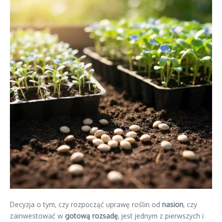
Decyzja o tym, czy rozpocząć uprawę roślin od
nasion
, czy
zainwestować w
gotową rozsadę
, jest jednym z pierwszych i