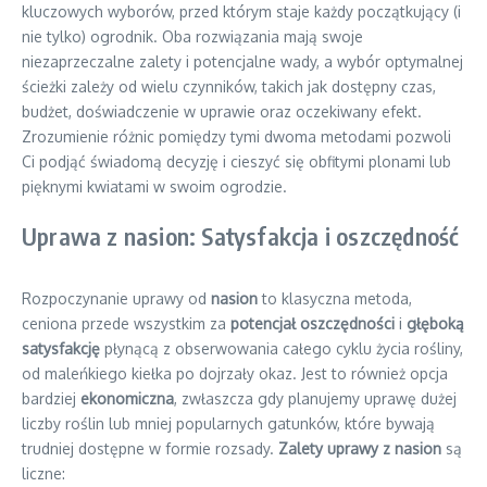
kluczowych wyborów, przed którym staje każdy początkujący (i
nie tylko) ogrodnik. Oba rozwiązania mają swoje
niezaprzeczalne zalety i potencjalne wady, a wybór optymalnej
ścieżki zależy od wielu czynników, takich jak dostępny czas,
budżet, doświadczenie w uprawie oraz oczekiwany efekt.
Zrozumienie różnic pomiędzy tymi dwoma metodami pozwoli
Ci podjąć świadomą decyzję i cieszyć się obfitymi plonami lub
pięknymi kwiatami w swoim ogrodzie.
Uprawa z nasion: Satysfakcja i oszczędność
Rozpoczynanie uprawy od
nasion
to klasyczna metoda,
ceniona przede wszystkim za
potencjał oszczędności
i
głęboką
satysfakcję
płynącą z obserwowania całego cyklu życia rośliny,
od maleńkiego kiełka po dojrzały okaz. Jest to również opcja
bardziej
ekonomiczna
, zwłaszcza gdy planujemy uprawę dużej
liczby roślin lub mniej popularnych gatunków, które bywają
trudniej dostępne w formie rozsady.
Zalety uprawy z nasion
są
liczne: