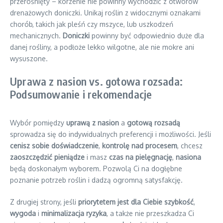
przerośnięty – korzenie nie powinny wychodzić z otworów
drenażowych doniczki. Unikaj roślin z widocznymi oznakami
chorób, takich jak pleśń czy mszyce, lub uszkodzeń
mechanicznych.
Doniczki
powinny być odpowiednio duże dla
danej rośliny, a podłoże lekko wilgotne, ale nie mokre ani
wysuszone.
Uprawa z nasion vs. gotowa rozsada:
Podsumowanie i rekomendacje
Wybór pomiędzy
uprawą z nasion
a
gotową rozsadą
sprowadza się do indywidualnych preferencji i możliwości. Jeśli
cenisz sobie doświadczenie
,
kontrolę nad procesem
, chcesz
zaoszczędzić pieniądze
i masz
czas na pielęgnację
,
nasiona
będą doskonałym wyborem. Pozwolą Ci na dogłębne
poznanie potrzeb roślin i dadzą ogromną satysfakcję.
Z drugiej strony, jeśli
priorytetem jest dla Ciebie szybkość
,
wygoda
i
minimalizacja ryzyka
, a także nie przeszkadza Ci