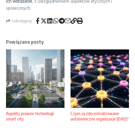
ich wdrażanie
, z uwzględnieniem aspektów etycznych i
społecznych.
Udostępnij
Powiązane posty
Aspekty prawne technologii
Czym są zdecentralizowane
smart city
autonomiczne organizacje (DAO)?