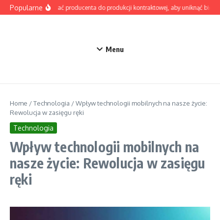
Przejdź do treści
Popularne
Jak wybrać producenta do produkcji kontraktowej, aby uniknąć błędów
Menu
Home
/
Technologia
/
Wpływ technologii mobilnych na nasze życie:
Rewolucja w zasięgu ręki
Technologia
Wpływ technologii mobilnych na
nasze życie: Rewolucja w zasięgu
ręki