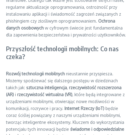
finansowe. Dlatego tak ważne jest stosowanie silnych haseł,
regularne aktualizacje oprogramowania, ostrożność przy
instalowaniu aplikacji i świadomość zagrożeń związanych z
phishingiem czy złośliwym oprogramowaniem.
Ochrona
danych osobowych
w cyfrowym świecie jest fundamentalna
dla zapewnienia bezpieczeństwa i prywatności użytkowników.
Przyszłość technologii mobilnych: Co nas
czeka?
Rozwój technologii mobilnych
nieustannie przyspiesza.
Możemy spodziewać się dalszego postępu w dziedzinach
takich jak:
sztuczna inteligencja
,
rzeczywistość rozszerzona
(AR)
i
rzeczywistość wirtualna (VR)
, które będą integrowane z
urządzeniami mobilnymi, otwierając nowe możliwości w
komunikacji, rozrywce i pracy.
Internet Rzeczy (IoT)
będzie
coraz ściślej powiązany z naszymi urządzeniami mobilnymi,
tworząc inteligentne ekosystemy. Kluczem do wykorzystania
potencjału tych innowacji będzie
świadome i odpowiedzialne